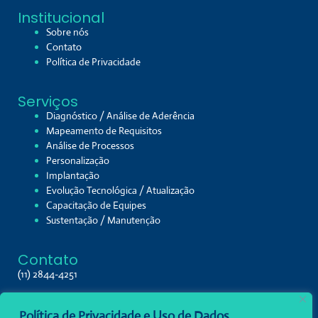
Institucional
Sobre nós
Contato
Política de Privacidade
Serviços
Diagnóstico / Análise de Aderência
Mapeamento de Requisitos
Análise de Processos
Personalização
Implantação
Evolução Tecnológica / Atualização
Capacitação de Equipes
Sustentação / Manutenção
Contato
(11) 2844-4251
Av. Paulista, 2064/2086
Política de Privacidade e Uso de Dados